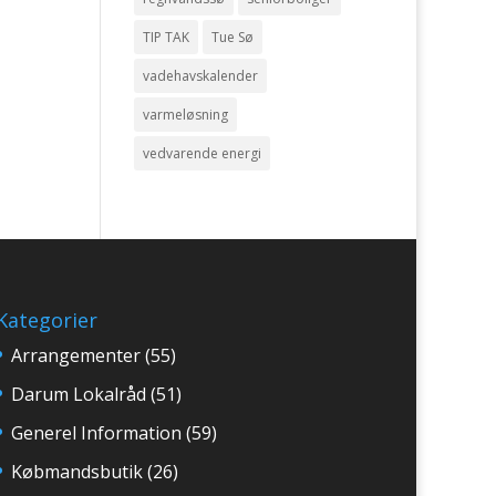
TIP TAK
Tue Sø
vadehavskalender
varmeløsning
vedvarende energi
Kategorier
Arrangementer
(55)
Darum Lokalråd
(51)
Generel Information
(59)
Købmandsbutik
(26)