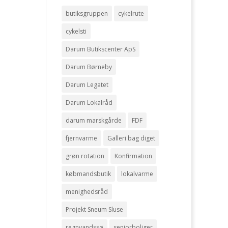
butiksgruppen
cykelrute
cykelsti
Darum Butikscenter ApS
Darum Børneby
Darum Legatet
Darum Lokalråd
darum marskgårde
FDF
fjernvarme
Galleri bag diget
grøn rotation
Konfirmation
købmandsbutik
lokalvarme
menighedsråd
Projekt Sneum Sluse
regnvandssø
seniorboliger