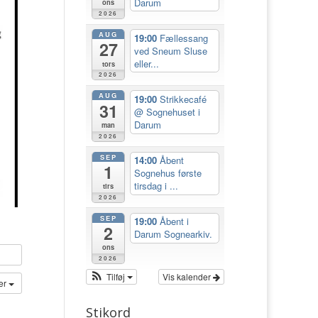
Darum
ons
2026
AUG
19:00
Fællessang
27
ved Sneum Sluse
eller...
tors
2026
AUG
19:00
Strikkecafé
31
@ Sognehuset i
Darum
man
2026
SEP
14:00
Åbent
1
Sognehus første
tirsdag i ...
tirs
2026
SEP
19:00
Åbent i
2
Darum Sognearkiv.
ons
2026
Tilføj
Vis kalender
der
Stikord