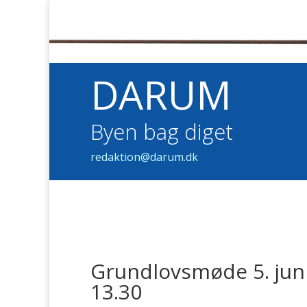
DARUM
Byen bag diget
redaktion@darum.dk
Grundlovsmøde 5. juni
13.30