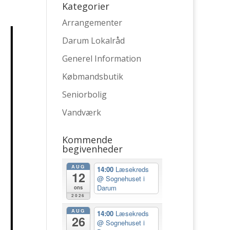
Kategorier
Arrangementer
Darum Lokalråd
Generel Information
Købmandsbutik
Seniorbolig
Vandværk
Kommende
begivenheder
AUG
14:00
Læsekreds
12
@ Sognehuset i
Darum
ons
2026
AUG
14:00
Læsekreds
26
@ Sognehuset i