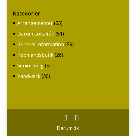
Kategorier
Arrangementer
(55)
Darum Lokalråd
(51)
Generel Information
(59)
Købmandsbutik
(26)
Seniorbolig
(5)
Vandværk
(30)
Darum.dk