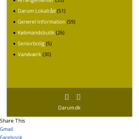
Arrangementer
(55)
Darum Lokalråd
(51)
Generel Information
(59)
Købmandsbutik
(26)
Seniorbolig
(5)
Vandværk
(30)
Darum.dk
Share This
Gmail
Facebook