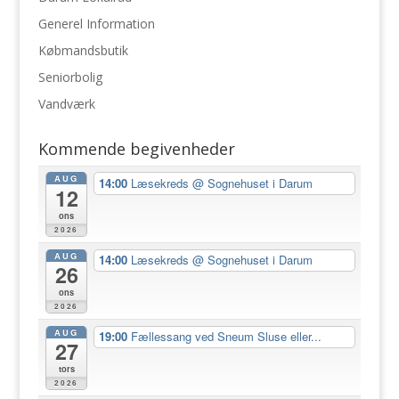
Generel Information
Købmandsbutik
Seniorbolig
Vandværk
Kommende begivenheder
AUG
14:00
Læsekreds
@ Sognehuset i Darum
12
ons
2026
AUG
14:00
Læsekreds
@ Sognehuset i Darum
26
ons
2026
AUG
19:00
Fællessang ved Sneum Sluse eller...
27
tors
2026