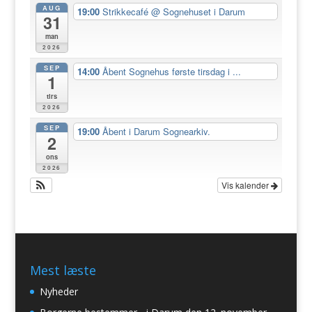
AUG
19:00
Strikkecafé
@ Sognehuset i Darum
31
man
2026
SEP
14:00
Åbent Sognehus første tirsdag i ...
1
tirs
2026
SEP
19:00
Åbent i Darum Sognearkiv.
2
ons
2026
Vis kalender
Mest læste
Nyheder