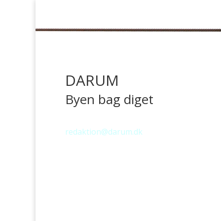
DARUM
Byen bag diget
redaktion@darum.dk