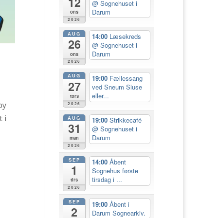
12
@ Sognehuset i
Darum
ons
2026
AUG
14:00
Læsekreds
26
@ Sognehuset i
Darum
ons
2026
AUG
19:00
Fællessang
27
ved Sneum Sluse
eller...
tors
by
2026
 i
AUG
19:00
Strikkecafé
31
@ Sognehuset i
Darum
man
2026
SEP
14:00
Åbent
1
Sognehus første
tirsdag i ...
tirs
2026
SEP
19:00
Åbent i
2
Darum Sognearkiv.