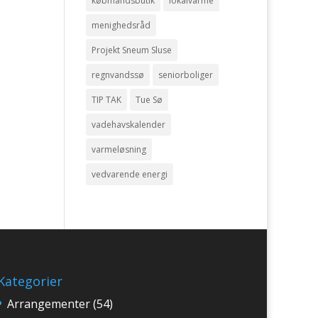
købmandsbutik
lokalvarme
menighedsråd
Projekt Sneum Sluse
regnvandssø
seniorboliger
TIP TAK
Tue Sø
vadehavskalender
varmeløsning
vedvarende energi
Kategorier
Arrangementer
(54)