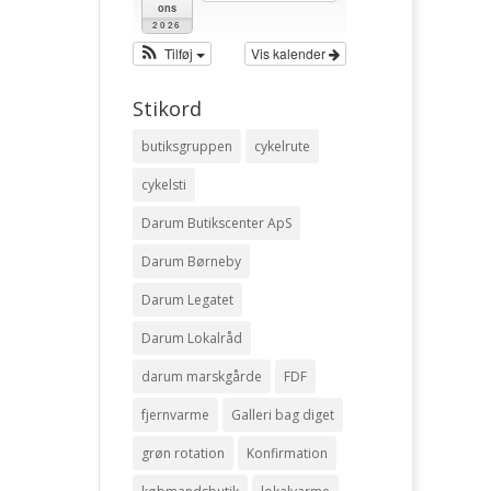
ons
2026
Tilføj
Vis kalender
Stikord
butiksgruppen
cykelrute
cykelsti
Darum Butikscenter ApS
Darum Børneby
Darum Legatet
Darum Lokalråd
darum marskgårde
FDF
fjernvarme
Galleri bag diget
grøn rotation
Konfirmation