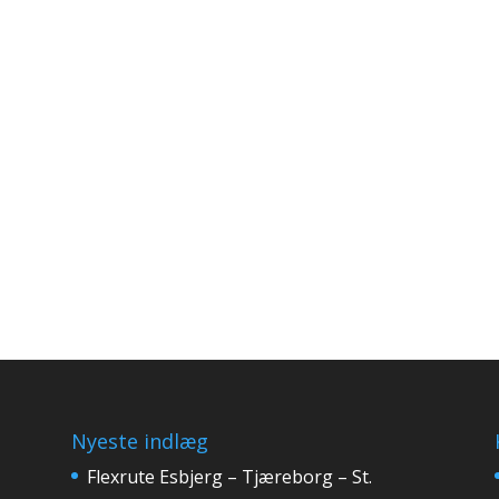
Nyeste indlæg
Flexrute Esbjerg – Tjæreborg – St.