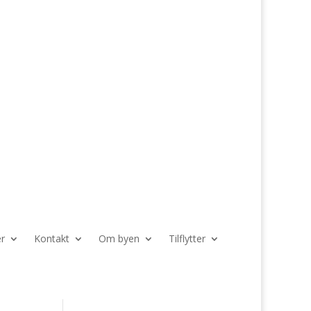
r
Kontakt
Om byen
Tilflytter