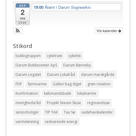
SEP
19:00
Åbent i Darum Sognearkiv.
2
ons
2026
Vis kalender
Stikord
butiksgruppen
cykelrute
cykelsti
Darum Butikscenter ApS
Darum Børneby
Darum Legatet
Darum Lokalråd
darum marskgårde
FDF
fjernvarme
Galleri bag diget
grøn rotation
Konfirmation
købmandsbutik
lokalvarme
menighedsråd
Projekt Sneum Sluse
regnvandssø
seniorboliger
TIP TAK
Tue Sø
vadehavskalender
varmeløsning
vedvarende energi