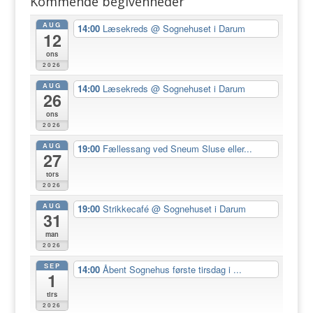
Kommende begivenheder
AUG
14:00
Læsekreds
@ Sognehuset i Darum
12
ons
2026
AUG
14:00
Læsekreds
@ Sognehuset i Darum
26
ons
2026
AUG
19:00
Fællessang ved Sneum Sluse eller...
27
tors
2026
AUG
19:00
Strikkecafé
@ Sognehuset i Darum
31
man
2026
SEP
14:00
Åbent Sognehus første tirsdag i ...
1
tirs
2026