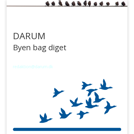
DARUM
Byen bag diget
redaktion@darum.dk