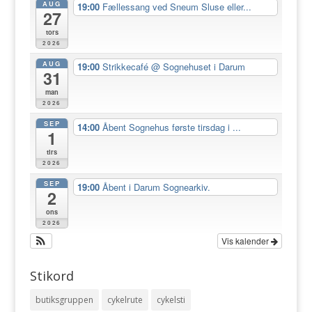
AUG
19:00
Fællessang ved Sneum Sluse eller...
27
tors
2026
AUG
19:00
Strikkecafé
@ Sognehuset i Darum
31
man
2026
SEP
14:00
Åbent Sognehus første tirsdag i ...
1
tirs
2026
SEP
19:00
Åbent i Darum Sognearkiv.
2
ons
2026
Vis kalender
Stikord
butiksgruppen
cykelrute
cykelsti