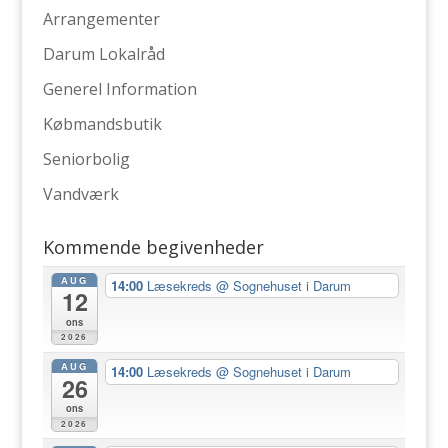
Arrangementer
Darum Lokalråd
Generel Information
Købmandsbutik
Seniorbolig
Vandværk
Kommende begivenheder
AUG
14:00
Læsekreds
@ Sognehuset i Darum
12
ons
2026
AUG
14:00
Læsekreds
@ Sognehuset i Darum
26
ons
2026