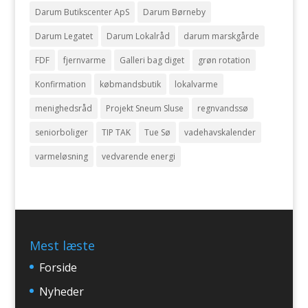
Darum Butikscenter ApS
Darum Børneby
Darum Legatet
Darum Lokalråd
darum marskgårde
FDF
fjernvarme
Galleri bag diget
grøn rotation
Konfirmation
købmandsbutik
lokalvarme
menighedsråd
Projekt Sneum Sluse
regnvandssø
seniorboliger
TIP TAK
Tue Sø
vadehavskalender
varmeløsning
vedvarende energi
Mest læste
Forside
Nyheder